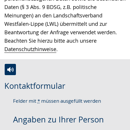
Daten (§ 3 Abs. 9 BDSG, z.B. politische
Meinungen) an den Landschaftsverband
Westfalen-Lippe (LWL) übermittelt und zur
Beantwortung der Anfrage verwendet werden.
Beachten Sie hierzu bitte auch unsere
Datenschutzhinweise
.
Zur
Aktiviere
Ein
Kontaktformular
Leichten
Audio-
Video
Sprache
Unterstützung.
in
Felder mit
*
müssen ausgefüllt werden
wechseln.
Deutscher
Gebärdensprache
Angaben zu Ihrer Person
wird
angezeigt.