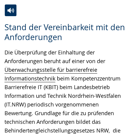
Zur
Aktiviere
Ein
Stand der Vereinbarkeit mit den
Leichten
Audio-
Video
Anforderungen
Sprache
Unterstützung.
in
wechseln.
Deutscher
Die Überprüfung der Einhaltung der
Gebärdensprache
Anforderungen beruht auf einer von der
wird
Überwachungsstelle für barrierefreie
angezeigt.
Informationstechnik
beim Kompetenzzentrum
Barrierefreie IT (KBIT) beim Landesbetrieb
Information und Technik Nordrhein-Westfalen
(IT.NRW) periodisch vorgenommenen
Bewertung. Grundlage für die zu prüfenden
technischen Anforderungen bildet das
Behindertengleichstellungsgesetzes NRW
, die