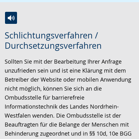
Z
A
E
Schlichtungsverfahren /
u
k
i
Durchsetzungsverfahren
r
t
n
L
i
V
Sollten Sie mit der Bearbeitung Ihrer Anfrage
e
v
i
unzufrieden sein und ist eine Klärung mit dem
i
i
d
Betreiber der Website oder mobilen Anwendung
c
e
e
nicht möglich, können Sie sich an die
h
r
o
Ombudsstelle für barrierefreie
t
e
i
Informationstechnik des Landes Nordrhein-
e
A
n
Westfalen wenden. Die Ombudsstelle ist der
n
u
D
Beauftragten für die Belange der Menschen mit
S
d
e
Behinderung zugeordnet und in §§ 10d, 10e BGG
p
i
u