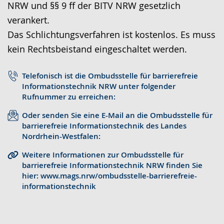
NRW und §§ 9 ff der BITV NRW gesetzlich
r
o
t
verankert.
a
-
s
Das Schlichtungsverfahren ist kostenlos. Es muss
c
U
c
kein Rechtsbeistand eingeschaltet werden.
h
n
h
e
t
e
Telefonisch ist die Ombudsstelle für barrierefreie
w
e
r
Informationstechnik NRW unter folgender
e
r
G
Rufnummer zu erreichen:
c
s
e
Oder senden Sie eine E-Mail an die Ombudsstelle für
h
t
b
barrierefreie Informationstechnik des Landes
Nordrhein-Westfalen:
s
ü
ä
e
t
r
Weitere Informationen zur Ombudsstelle für
barrierefreie Informationstechnik NRW finden Sie
l
z
d
hier: www.mags.nrw/ombudsstelle-barrierefreie-
n
u
e
informationstechnik
.
n
n
g
s