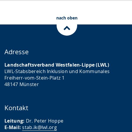
.
p
r
nach oben
a
c
h
e
Adresse
w
i
Landschaftsverband Westfalen-Lippe (LWL)
r
LWL-Stabsbereich Inklusion und Kommunales
Freiherr-vom-Stein-Platz 1
d
48147 Münster
a
n
g
Kontakt
e
Leitung:
Dr. Peter Hoppe
z
E-Mail:
stab.ik@lwl.org
e