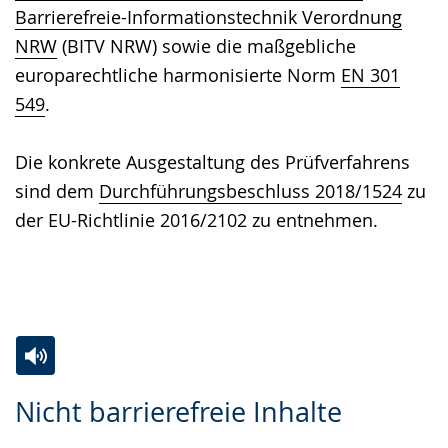
Barrierefreie-Informationstechnik Verordnung
NRW
(BITV NRW) sowie die maßgebliche
europarechtliche harmonisierte Norm
EN 301
549
.
Die konkrete Ausgestaltung des Prüfverfahrens
sind dem
Durchführungsbeschluss 2018/1524
zu
der EU-Richtlinie 2016/2102 zu entnehmen.
Zur
Aktiviere
Ein
Nicht barrierefreie Inhalte
Leichten
Audio-
Video
Sprache
Unterstützung.
in