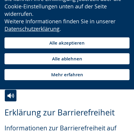
Cookie-Einstellungen unten auf der Seite
widerrufen.
Weitere Informationen finden Sie in unserer
Datenschutzerklärung
.
Alle akzeptieren
Alle ablehnen
Mehr erfahren
Zur
Aktiviere
Ein
Erklärung zur Barrierefreiheit
Leichten
Audio-
Video
Sprache
Unterstützung.
in
Informationen zur Barrierefreiheit auf
wechseln.
Deutscher