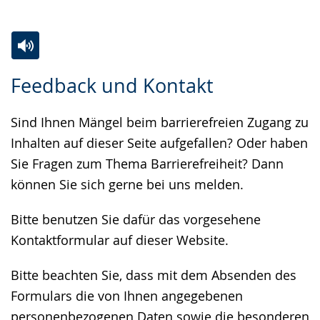
Zur
Aktiviere
Ein
Feedback und Kontakt
Leichten
Audio-
Video
Sprache
Unterstützung.
in
Sind Ihnen Mängel beim barrierefreien Zugang zu
wechseln.
Deutscher
Inhalten auf dieser Seite aufgefallen? Oder haben
Gebärdensprache
Sie Fragen zum Thema Barrierefreiheit? Dann
wird
können Sie sich gerne bei uns melden.
angezeigt.
Bitte benutzen Sie dafür das vorgesehene
Kontaktformular auf dieser Website.
Bitte beachten Sie, dass mit dem Absenden des
Formulars die von Ihnen angegebenen
personenbezogenen Daten sowie die besonderen