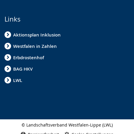
i
g
Links
t
.
Aktionsplan Inklusion
Westfalen in Zahlen
Erbdrostenhof
BAG HKV
LWL
© Landschaftsverband Westfalen-Lippe (LWL)
Seitenabschluss