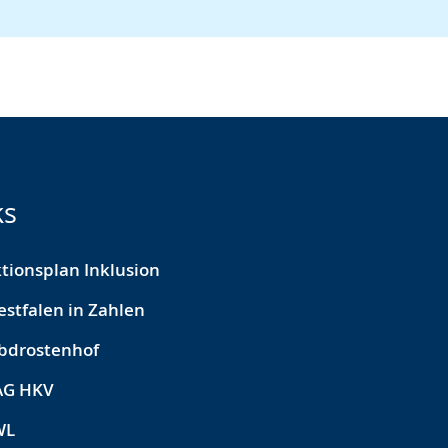
ks
tionsplan Inklusion
stfalen in Zahlen
bdrostenhof
AG HKV
WL