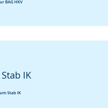
zur BAG HKV
Stab IK
zum Stab IK