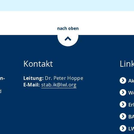
nach oben
Kontakt
Lin
n-
Leitung:
Dr. Peter Hoppe
Ak
E-Mail:
stab.ik@lwl.org
d
We
Er
B
L