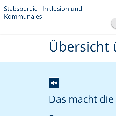
Stabsbereich Inklusion und
Kommunales
Transkript anzeigen
Abspielen
Pausieren
Übersicht 
Zur
Aktiviere
Ein
Das macht die
Leichten
Audio-
Video
Sprache
Unterstützung.
in
wechseln.
Deutscher