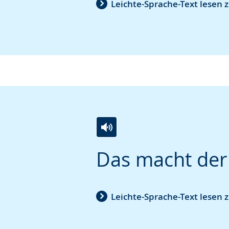
Leichte-Sprache-Text lesen 
Gebärdensprache
wird
angezeigt.
Zur
Aktiviere
Ein
Das macht der 
Leichten
Audio-
Video
Sprache
Unterstützung.
in
wechseln.
Deutscher
Leichte-Sprache-Text lesen 
Gebärdensprache
wird