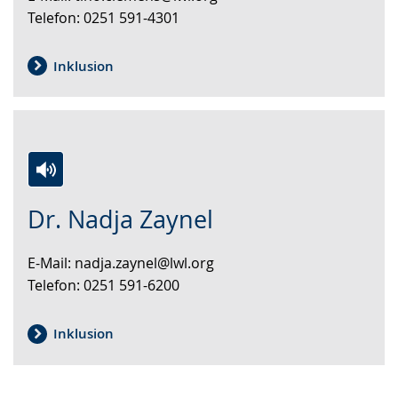
Telefon: 0251 591-4301
Gebärdensprache
wird
angezeigt.
Inklusion
Zur
Aktiviere
Ein
Dr. Nadja Zaynel
Leichten
Audio-
Video
Sprache
Unterstützung.
in
E-Mail: nadja.zaynel@lwl.org
wechseln.
Deutscher
Telefon: 0251 591-6200
Gebärdensprache
wird
angezeigt.
Inklusion