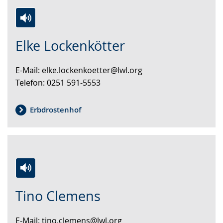
Zur
Aktiviere
Ein
Elke Lockenkötter
Leichten
Audio-
Video
Sprache
Unterstützung.
in
E-Mail: elke.lockenkoetter@lwl.org
wechseln.
Deutscher
Telefon: 0251 591-5553
Gebärdensprache
wird
angezeigt.
Erbdrostenhof
Zur
Aktiviere
Ein
Tino Clemens
Leichten
Audio-
Video
Sprache
Unterstützung.
in
E-Mail: tino.clemens@lwl.org
wechseln.
Deutscher