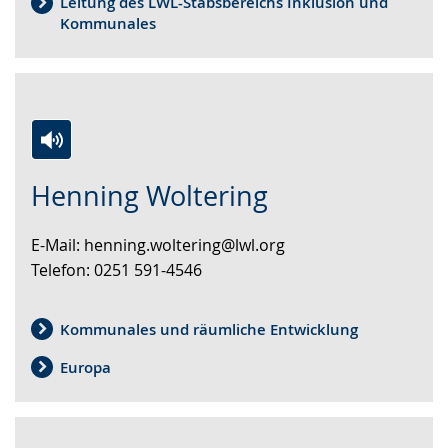
Leitung des LWL-Stabsbereichs Inklusion und
Kommunales
Zur
Aktiviere
Ein
Henning Woltering
Leichten
Audio-
Video
Sprache
Unterstützung.
in
E-Mail: henning.woltering@lwl.org
wechseln.
Deutscher
Telefon: 0251 591-4546
Gebärdensprache
wird
angezeigt.
Kommunales und räumliche Entwicklung
Europa