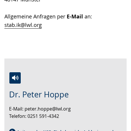
Allgemeine Anfragen per
E-Mail
an:
stab.ik@lwl.org
Zur
Aktiviere
Ein
Dr. Peter Hoppe
Leichten
Audio-
Video
Sprache
Unterstützung.
in
E-Mail: peter.hoppe@lwl.org
wechseln.
Deutscher
Telefon: 0251 591-4342
Gebärdensprache
wird
angezeigt.