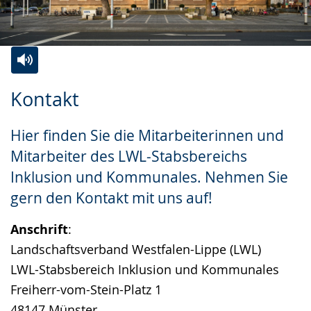
Zur
Aktiviere
Ein
Kontakt
Leichten
Audio-
Video
Sprache
Unterstützung.
in
Hier finden Sie die Mitarbeiterinnen und
wechseln.
Deutscher
Mitarbeiter des LWL-Stabsbereichs
Gebärdensprache
Inklusion und Kommunales. Nehmen Sie
wird
gern den Kontakt mit uns auf!
angezeigt.
Anschrift
:
Landschaftsverband Westfalen-Lippe (LWL)
LWL-Stabsbereich Inklusion und Kommunales
Freiherr-vom-Stein-Platz 1
48147 Münster