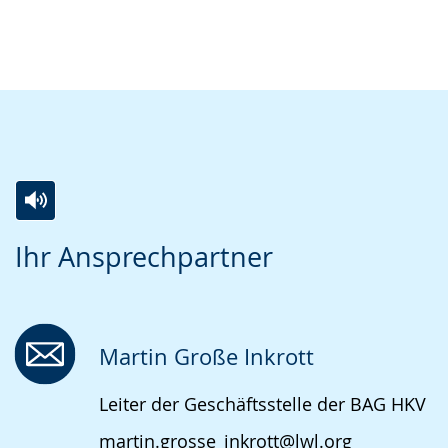
Zur
Aktiviere
Ein
Ihr Ansprechpartner
Leichten
Audio-
Video
Sprache
Unterstützung.
in
wechseln.
Deutscher
Gebärdensprache
Martin Große Inkrott
wird
Leiter der Geschäftsstelle der BAG HKV
angezeigt.
martin.grosse_inkrott@lwl.org