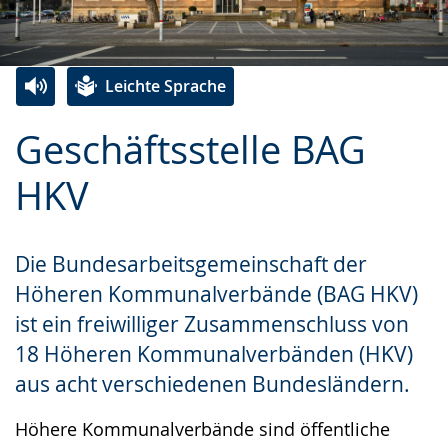
Leichte Sprache
Zur
Aktiviere
Ein
Geschäftsstelle BAG
Leichten
Audio-
Video
Sprache
Unterstützung.
in
HKV
wechseln.
Deutscher
Gebärdensprache
Die Bundesarbeitsgemeinschaft der
wird
Höheren Kommunalverbände (BAG HKV)
angezeigt.
ist ein freiwilliger Zusammenschluss von
18 Höheren Kommunalverbänden (HKV)
aus acht verschiedenen Bundesländern.
Höhere Kommunalverbände sind öffentliche