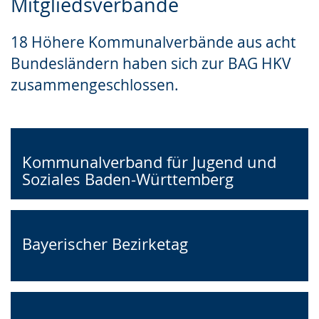
Mitgliedsverbände
Leichten
Audio-
Video
Sprache
Unterstützung.
in
18 Höhere Kommunalverbände aus acht
wechseln.
Deutscher
Bundesländern haben sich zur BAG HKV
Gebärdensprache
zusammengeschlossen.
wird
angezeigt.
Kommunalverband für Jugend und
Soziales Baden-Württemberg
Bayerischer Bezirketag